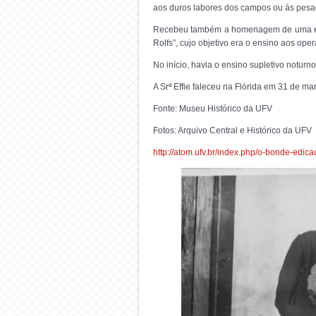
aos duros labores dos campos ou às pesa
Recebeu também a homenagem de uma escol
Rolfs”, cujo objetivo era o ensino aos oper
No início, havia o ensino supletivo notu
A Srª Effie faleceu na Flórida em 31 de ma
Fonte: Museu Histórico da UFV
Fotos: Arquivo Central e Histórico da UFV
http://atom.ufv.br/index.php/o-bonde-edica