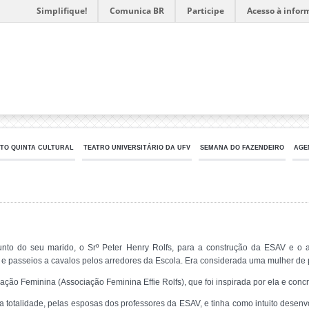
Simplifique!
Comunica BR
Participe
Acesso à infor
TO QUINTA CULTURAL
TEATRO UNIVERSITÁRIO DA UFV
SEMANA DO FAZENDEIRO
AGE
junto do seu marido, o Srº Peter Henry Rolfs, para a construção da ESAV e o
e passeios a cavalos pelos arredores da Escola. Era considerada uma mulher de 
o Feminina (Associação Feminina Effie Rolfs), que foi inspirada por ela e concr
a totalidade, pelas esposas dos professores da ESAV, e tinha como intuito desen