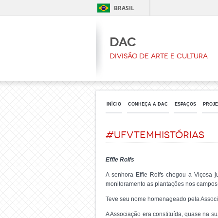
BRASIL
DAC
Divisão de Arte e Cultura
INÍCIO
CONHEÇA A DAC
ESPAÇOS
PROJE
#UFVtemhistórias
Effie Rolfs
A senhora Effie Rolfs chegou a Viçosa 
monitoramento as plantações nos campos 
Teve seu nome homenageado pela Associaçã
A Associação era constituída, quase na su