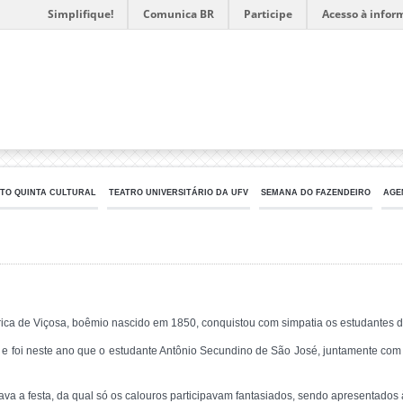
Simplifique!
Comunica BR
Participe
Acesso à infor
TO QUINTA CULTURAL
TEATRO UNIVERSITÁRIO DA UFV
SEMANA DO FAZENDEIRO
AGE
órica de Viçosa, boêmio nascido em 1850, conquistou com simpatia os estudantes 
e foi neste ano que o estudante Antônio Secundino de São José, juntamente com 
irava a festa, da qual só os calouros participavam fantasiados, sendo apresentados 