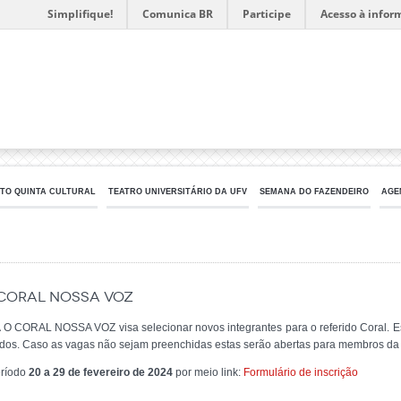
Simplifique!
Comunica BR
Participe
Acesso à infor
TO QUINTA CULTURAL
TEATRO UNIVERSITÁRIO DA UFV
SEMANA DO FAZENDEIRO
AGE
 CORAL NOSSA VOZ
RAL NOSSA VOZ visa selecionar novos integrantes para o referido Coral. Est
dos. Caso as vagas não sejam preenchidas estas serão abertas para membros d
eríodo
20 a 29 de fevereiro de 2024
por meio link:
Formulário de inscrição