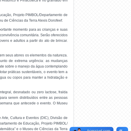
u Histórico e Pinacoteca e no gramado em
Educação, Projeto PIMBOL/Departamento de
u de Ciências da Terra Alexis Dorofeef.
portante momento para as crianças e suas
 convivência comunitária. Serão oferecidos
ens e adultos a partir do ato de brincar.
a em seus atores os elementos da natureza.
sunto de extrema urgência: as mudanças
ebate sobre o manejo da água contemplando
otar práticas sustentáveis, o evento tem a
água ou copos para manter a hidratação e
ntegral, desnatado ou zero lactose, fralda
para serem distribuídos entre as pessoas
a semana que antecede o evento. O Museu
 Arte, Cultura e Eventos (DIC), Divisão de
epartamento de Educação, Projeto PIMBOL/
atemática” e o Museu de Ciências da Terra