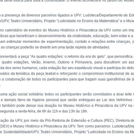
ma tarde lúdica para toda a comunidade. O evento acontecerá no jardim do Muse
m a presença de diversos parceiros ligados a UFV: Ludoteca/Departamento de 
/UFV, Teatro Universitário, Projeto “Ludicidade no Ensino da Matemática” e o Muse
u no calendário de eventos do Museu Histórico e Pinacoteca da UFV como um im
lúdicas que beneficiam o desenvolvimento da criatividade, educação, bem estar e a
am estimular momentos de experimentação, contato e relações entre crianças, jov
s crianças poderão se divertir em uma tarde repleta de atividades.
apresentará a peça “As quatro estações: o retorno da era do gelo”, que personific
quatro estações, Verão, Inverno, Outono e Primavera, para discutirem um as
 vida dos seres humanos, cada estação faz seu espetáculo visual e participa do d
uídos da temática da peça teatral e reforçando o compromisso institucional de ad
 a colaboração de todos os participantes para que tragam suas garrafinhas de 
.
a ação social solidária: todos os participantes serão convidados a doar leite i
es e demais itens de higiene pessoal que serão entregues ao Lar dos Velhinhos 
buir também pode deixar sua doação no Museu Histórico e Pinacoteca da UFV n
segunda a sexta-feira, de 8h às 11h e das 13h às 18h.
ação da UFV, por meio da Pró-Reitoria de Extensão e Cultura (PEC), Diretoria de
s (DEV) e Museu Histórico e Pinacoteca da UFV. Tem como parceiros: Ludoteca/D
 Sustentabilidade/UFV, Teatro Universitário, Projeto “Ludicidade no Ensino da M