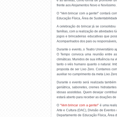
e às famílias, como forma de promover u
frente aos Alojamentos Novo e Novíssimo.
O “Vem brincar com a gente!” contará co
Educação Física, Área de Sustentabilidade
A celebração do brincar já se consolido
famílias, com a realização de atividades 
jogos e brincadeiras educativas que poss
Acompanhados dos pais ou responsáveis, a
Durante o evento, o Teatro Universitário 
O Tempo convoca uma reunião entre as 
climáticas. Munidos de sua influência na
tanto o viés humano quanto o natural. Imb
proposta de ser Lixo Zero. Contamos com
auxiliar no cumprimento da meta Lixo Zero
Durante o evento será realizada também um
geriátrica, sabonetes, cremes hidratant
idosas assistidas. Quem desejar contri
estará aberto para receber as doações de 
O
“Vem brincar com a gente!”
é uma realiz
Arte e Cultura (DAC), Divisão de Evento
Departamento de Educação Física, Área de