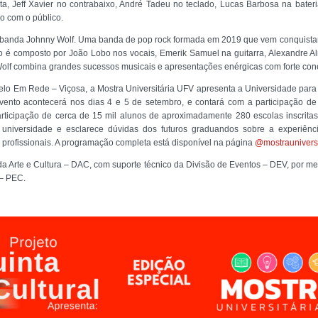
a, Jeff Xavier no contrabaixo, André Tadeu no teclado, Lucas Barbosa na bater
o com o público.
z da banda Johnny Wolf. Uma banda de pop rock formada em 2019 que vem conquis
o é composto por João Lobo nos vocais, Emerik Samuel na guitarra, Alexandre A
Wolf combina grandes sucessos musicais e apresentações enérgicas com forte con
pelo Em Rede – Viçosa, a Mostra Universitária UFV apresenta a Universidade para
vento acontecerá nos dias 4 e 5 de setembro, e contará com a participação de
participação de cerca de 15 mil alunos de aproximadamente 280 escolas inscritas
 universidade e esclarece dúvidas dos futuros graduandos sobre a experiência
 profissionais. A programação completa está disponível na página
@mostrauniversi
da Arte e Cultura – DAC, com suporte técnico da Divisão de Eventos – DEV, por mei
 – PEC.