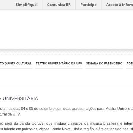
Simplifique!
Comunica BR
Participe
Acesso à infor
TO QUINTA CULTURAL
TEATRO UNIVERSITÁRIO DA UFV
SEMANA DO FAZENDEIRO
AGE
 Universitária
ecial nos dias 04 e 05 de setembro com duas apresentações para Mostra Universit
tural da UFV.
ção será da banda Ugruve, que mistura clássicos da música brasileira e inte
u talento em palcos de Viçosa, Ponte Nova, Ubá e região, além de ter sido finalis